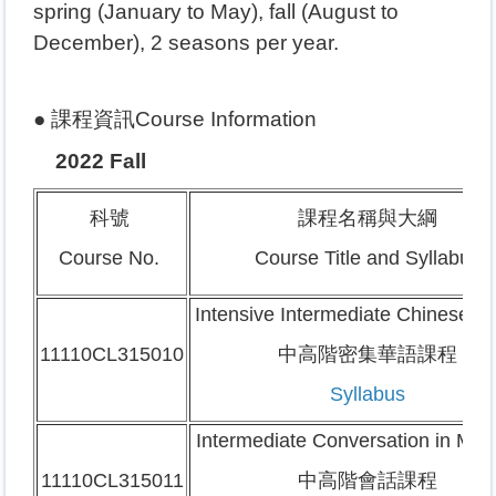
spring (January to May), fall (August to
December), 2 seasons per year.
● 課程資訊Course Information
2022 Fall
科號
課程名稱與大綱
Course No.
Course Title and Syllabus
Intensive Intermediate Chinese C
11110CL315010
中高階密集華語課程
Syllabus
Intermediate Conversation in Man
11110CL315011
中高階會話課程