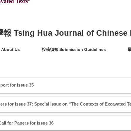
vated Texts”
sing Hua Journal of Chinese L
About Us
投稿須知 Submission Guidelines
最
 for Issue 35
ssue 37: Special Issue on “The Contexts of Excavated Te
Papers for Issue 36