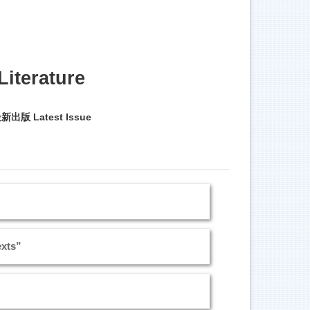
iterature
新出版 Latest Issue
xts”