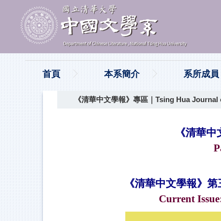
跳
到
主
要
內
容
區
首頁
本系簡介
系所成員
《清華中文學報》專區｜Tsing Hua Journal of C
《清華中
P
《清華中文學報》第三
Current Issue