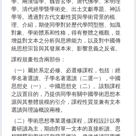
學、兩漢儒學、魏晉玄學、唐代佛學、宋明理
學、清代經學暨學術史、出土文獻專題、神話
學等。透過對古代文獻性質與學術背景的梳
理、介紹，期使同學對於歷代學問型態、知識
對象、學術體系和性格，得有整體之概觀，並
增益對文本之分析與思辨能力，以及對中國傳
統思想宗旨與其發展本末、影響意義之反省。
課程規畫包含兩部份：
（一）屬於系定必修、必選修課程，包括：經
學名著選讀、子學名著選讀（二選一），中國
思想史（一）、中國思想史（二）。該類課程
之設置目的，乃提供同學有關中國學術思想本
源與其整體規模的引介，課程性質並兼有文本
選讀與理論概說兩種。
（二）學術思想專業選修課程，課程設計以專
書研讀為主，期由對單一文本的直接析讀、思