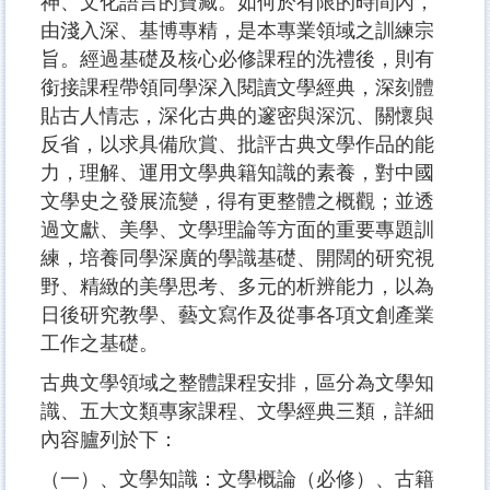
神、文化語言的寶藏。如何於有限的時間內，
由淺入深、基博專精，是本專業領域之訓練宗
旨。經過基礎及核心必修課程的洗禮後，則有
銜接課程帶領同學深入閱讀文學經典，深刻體
貼古人情志，深化古典的邃密與深沉、關懷與
反省，以求具備欣賞、批評古典文學作品的能
力，理解、運用文學典籍知識的素養，對中國
文學史之發展流變，得有更整體之概觀；並透
過文獻、美學、文學理論等方面的重要專題訓
練，培養同學深廣的學識基礎、開闊的研究視
野、精緻的美學思考、多元的析辨能力，以為
日後研究教學、藝文寫作及從事各項文創產業
工作之基礎。
古典文學領域之整體課程安排，區分為文學知
識、五大文類專家課程、文學經典三類，詳細
內容臚列於下：
（一）、文學知識：文學概論（必修）、古籍