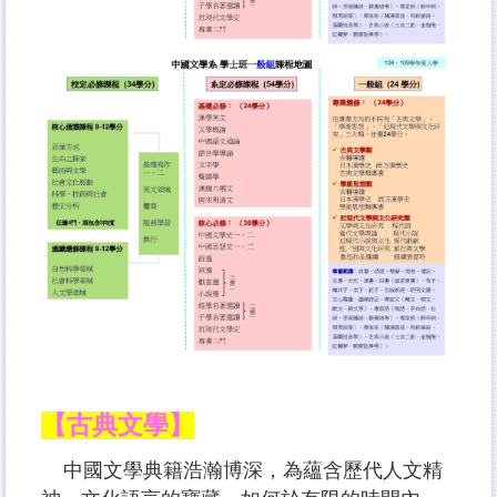
【古典文學】
中國文學典籍浩瀚博深，為蘊含歷代人文精