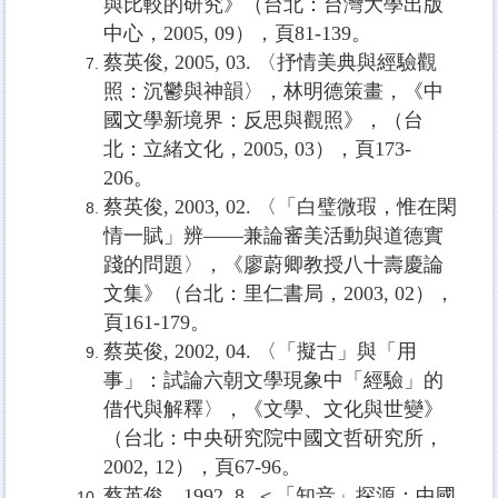
與比較的研究》（台北：台灣大學出版
中心，
2005, 09
），頁
81-139
。
蔡英俊
, 2005, 03.
〈抒情美典與經驗觀
照：沉鬱與神韻〉，林明德策畫，《中
國文學新境界：反思與觀照》，（台
北：立緒文化，
2005, 03
），頁
173-
206
。
蔡英俊
, 2003, 02.
〈「白璧微瑕，惟在閑
情一賦」辨
——
兼論審美活動與道德實
踐的問題〉，《廖蔚卿教授八十壽慶論
文集》（台北：里仁書局，
2003, 02
），
頁
161-179
。
蔡英俊
, 2002, 04.
〈「擬古」與「用
事」：試論六朝文學現象中「經驗」的
借代與解釋〉，《文學、文化與世變》
（台北：中央研究院中國文哲研究所，
2002, 12
），頁
67-96
。
蔡英俊，
1992, 8,
＜「知音」探源：中國