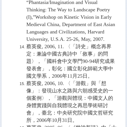
“Phantasia/Imagination and Visual
Thinking: The Way to Landscape Poetry
(I),”Workshop on Kinetic Vision in Early
Medieval China, Department of East Asian
Languages and Civilizations, Harvard
University, U.S.A. 25-26, May, 2007.
蔡英俊
, 2006, 11.
〈「詩史」概念再界
定：兼論中國古典詩中「敘事」的問
題〉，「國科會中文學門
90-94
研究成果
發表會」，彰化：國立彰化師範大學中
國文學系，
2006
年
11
月
25
日。
蔡英俊
, 2006, 10.
〈「游觀」與「想
像」：發現山水之路與六朝感受史的一
個案例〉，「游觀與體現：中國文人的
身體實踐與自我體現之再思學術研討
會」，臺北：中央研究院中國文哲研究
所，
2006
年
10
月
31
日。