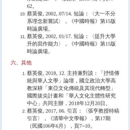
62
。
蔡英俊
, 2002, 07/14.
短論：〈大一不分
系理念新嘗試〉，《中國時報》第
15
版
時論廣場。
蔡英俊
, 2002, 01/17.
短論：〈提升大學
升的寫作能力〉，《中國時報》第
15
版
時論廣場。
六、其他
蔡英俊, 2018, 12. 主持兼對談：「抒情傳
統與華人文學」論壇，國立政治大學高
教深耕「東亞文化傳統及其現代轉型」
國際拔尖計畫和「華人文化主體性研究
中心」共同主辦，2018年12月20日。
蔡英俊
, 2017, 06.
引言：〈張亨教授特稿
引言〉，《清華中文學報》，第
17
期
（民國
106
年
6
月），頁
7~10
。