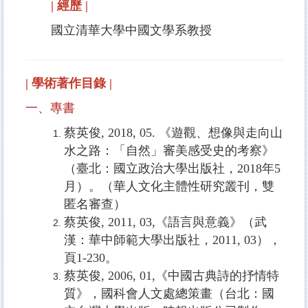
| 經歷 |
國立清華大學中國文學系教授
| 學術著作目錄 |
一、專書
蔡英俊
, 2018, 05.
《遊觀、想像與走向山
水之路：「自然」審美感受史的考察》
（臺北：國立政治大學出版社，
2018
年
5
月）。（華人文化主體性研究叢刊，雙
匿名審查）
蔡英俊
, 2011, 03,
《語言與意義》（武
漢：華中師範大學出版社，
2011, 03
），
頁
1-230
。
蔡英俊
, 2006, 01,
《中國古典詩的抒情特
質》，國科會人文處總策畫（台北：國