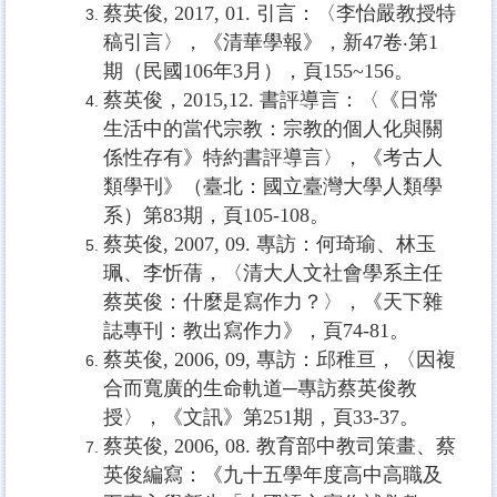
蔡英俊
, 2017, 01.
引言：〈李怡嚴教授特
稿引言〉，《清華學報》，新
47
卷‧第
1
期（民國
106
年
3
月），頁
155~156
。
蔡英俊，
2015,12.
書評導言：〈《日常
生活中的當代宗教：宗教的個人化與關
係性存有》特約書評導言〉，《考古人
類學刊》（臺北：國立臺灣大學人類學
系）第
83
期，頁
105-108
。
蔡英俊
, 2007, 09.
專訪：何琦瑜、林玉
珮、李忻蒨，〈清大人文社會學系主任
蔡英俊：什麼是寫作力？〉，《天下雜
誌專刊：教出寫作力》，頁
74-81
。
蔡英俊
, 2006, 09,
專訪：邱稚亘，〈因複
合而寬廣的生命軌道
─
專訪蔡英俊教
授〉，《文訊》第
251
期，頁
33-37
。
蔡英俊
, 2006, 08.
教育部中教司策畫、蔡
英俊編寫：《九十五學年度高中高職及