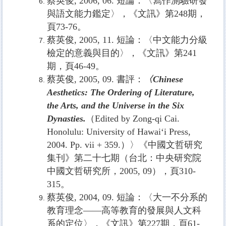
蔡英俊
, 2006, 06.
短論：〈寫作測驗研發
與語文能力鑑定〉，《文訊》第
248
期，
頁
73-76
。
蔡英俊
, 2005, 11.
短論：〈中文能力分級
檢定的意義與目的〉，《文訊》第
241
期，頁
46-49
。
蔡英俊
, 2005, 09.
書評：
〈
Chinese
Aesthetics: The Ordering of Literature,
the Arts, and the Universe in the Six
Dynasties.
（
Edited by Zong-qi Cai.
Honolulu: University of Hawai‘i Press,
2004. Pp. vii + 359.
）〉《中國文哲研究
集刊》第二十七期（台北：中央研究院
中國文哲研究所，
2005, 09
），頁
310-
315
。
蔡英俊
, 2004, 09.
短論：〈大一不分系的
教育理念——高等教育的發展與人文科
系的定位〉，《文訊》第
227
期，頁
61-