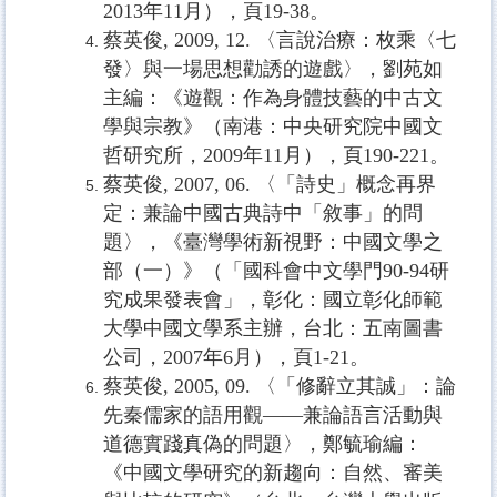
2013
年
11
月），頁
19-38
。
蔡英俊
, 2009, 12.
〈言說治療：枚乘〈七
發〉與一場思想勸誘的遊戲〉，劉苑如
主編：《遊觀：作為身體技藝的中古文
學與宗教》（南港：中央研究院中國文
哲研究所，
2009
年
11
月），頁
190-221
。
蔡英俊
, 2007, 06.
〈「詩史」概念再界
定：兼論中國古典詩中「敘事」的問
題〉，《臺灣學術新視野：中國文學之
部（一）》（「國科會中文學門
90-94
研
究成果發表會」，彰化：國立彰化師範
大學中國文學系主辦，台北：五南圖書
公司，
2007
年
6
月），頁
1-21
。
蔡英俊
, 2005, 09.
〈「修辭立其誠」：論
先秦儒家的語用觀
——
兼論語言活動與
道德實踐真偽的問題〉，鄭毓瑜編：
《中國文學研究的新趨向：自然、審美