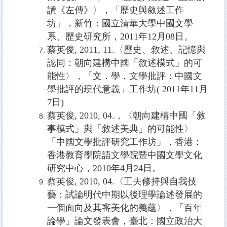
讀《左傳》〉，「歷史與敘述工作
坊」，新竹：國立清華大學中國文學
系、歷史研究所，
2011
年
12
月
08
日。
蔡英俊
, 2011, 11.
〈歷史、敘述、記憶與
認同：朝向建構中國「敘述模式」的可
能性〉，「文．學．文學批評：中國文
學批評的現代意義」工作坊
( 2011
年
11
月
7
日
)
蔡英俊
, 2010, 04.
，〈朝向建構中國「敘
事模式」與「敘述美典」的可能性〉
「中國文學批評研究工作坊」，香港：
香港教育學院語文學院暨中國文學文化
研究中心，
2010
年
4
月
24
日。
蔡英俊
, 2010, 04.
〈工夫修持與自我技
藝：試論明代中期以後理學論述發展的
一個面向及其審美化的義蘊〉，「百年
論學」論文發表會，臺北：國立政治大