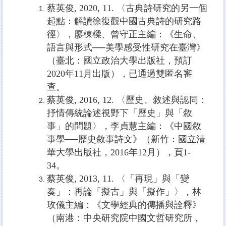
蔡英俊, 2020, 11. 〈古典詩研究的另一個
起點：解讀徐復觀中國古典詩的研究路
徑〉，廖棟樑、曾守正主編：《生命、
語言與形式──美學感受性研究在臺灣》
（臺北：國立政治大學出版社，預訂
2020年11月出版），已通過雙匿名審
查。
蔡英俊
, 2016, 12.
〈歷史、敘述與認同：
抒情傳統論述視野下「歷史」與「敘
事」的問題〉，李貞慧主編：《中國敘
事學──歷史敘事詩文》（新竹：國立清
華大學出版社，
2016
年
12
月），頁
1-
34
。
蔡英俊
, 2013, 11.
〈「再現」與「變
奏」：再論「擬古」與「擬作」〉，林
玫儀主編：《文學經典的傳播與詮釋》
（南港：中央研究院中國文哲研究所，