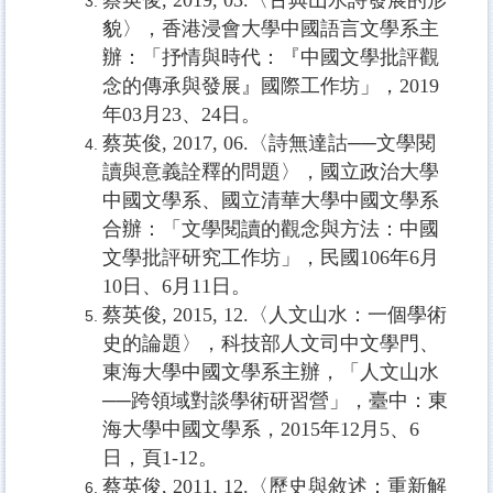
蔡英俊, 2019, 03.〈古典山水詩發展的形
貌〉，香港浸會大學中國語言文學系主
辦：「抒情與時代：『中國文學批評觀
念的傳承與發展』國際工作坊」，2019
年03月23、24日。
蔡英俊
, 2017, 06.
〈詩無達詁──文學閱
讀與意義詮釋的問題〉，國立政治大學
中國文學系、國立清華大學中國文學系
合辦：「文學閱讀的觀念與方法：中國
文學批評研究工作坊」，民國
106
年
6
月
10
日、
6
月
11
日。
蔡英俊
, 2015, 12.
〈人文山水：一個學術
史的論題〉，科技部人文司中文學門、
東海大學中國文學系主辦，「人文山水
──跨領域對談學術研習營」，臺中：東
海大學中國文學系，
2015
年
12
月
5
、
6
日，頁
1-12
。
蔡英俊
, 2011, 12.
〈歷史與敘述：重新解