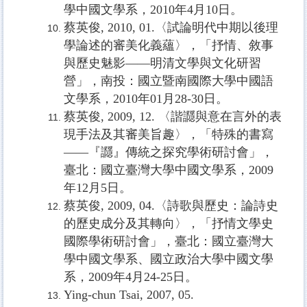
學中國文學系，
2010
年
4
月
10
日。
蔡英俊
, 2010, 01.
〈試論明代中期以後理
學論述的審美化義蘊〉，「抒情、敘事
與歷史魅影——明清文學與文化研習
營」，南投：國立暨南國際大學中國語
文學系，
2010
年
01
月
28-30
日。
蔡英俊
, 2009, 12.
〈諧讔與意在言外的表
現手法及其審美旨趣〉，「特殊的書寫
——『讔』傳統之探究學術研討會」，
臺北：國立臺灣大學中國文學系，
2009
年
12
月
5
日。
蔡英俊
, 2009, 04.
〈詩歌與歷史：論詩史
的歷史成分及其轉向〉，「抒情文學史
國際學術研討會」，臺北：國立臺灣大
學中國文學系、國立政治大學中國文學
系，
2009
年
4
月
24-25
日。
Ying-chun Tsai, 2007, 05.