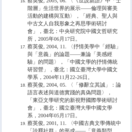
蔡英俊
, 2005, 06.
〈《世說新語》中「士
階層」生活世界的展示——倫理與審美
活動的建構與互動〉，「經典、聖人與
中古文人自我形象之再思學術研討
會」，臺北：中央研究院中國文哲研究
所，
2005
年
06
月
17
日。
蔡英俊
, 2004, 11.
〈抒情美學中「經驗」
與「意義」的論題——兼論「美感經
驗」的問題〉，「中國文學的抒情傳統
研習營」，臺北：國立臺灣大學中國文
學系，
2004
年
11
月
22-26
日。
蔡英俊
, 2004, 05.
〈「修辭立其誠」：論
語言表述與道德實踐的真偽問題〉，
「東亞文學研究的新視野國際學術研討
會」，臺北：國立臺灣大學中國文學
系，
2004
年
05
月
17
日。
蔡英俊
, 2001, 11.
〈中國古典文學傳統中
「詮釋社群」的形成——「意義類型