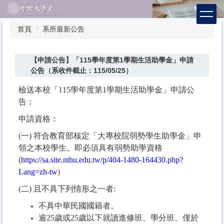
跳
到
主
首頁
系所最新公告
要
內
容
【申請公告】「115學年度第1學期生活助學金」申請
區
公告（系收件截止：115/05/25）
檢送本校「
115學年度第1學期生活助學金」申請公
告
：
申請資格：
(一) 符合教育部核定「大專校院弱勢學生助學金」申
領之本校學生。即必須具有弱勢助學資格
(
https://sa.site.nthu.edu.tw/p/404-1480-164430.php?
Lang=zh-tw
)
(二) 且不具下列情形之一者:
不具中華民國國籍者。
逾25歲或25歲以下就讀進修班、學分班、僅於