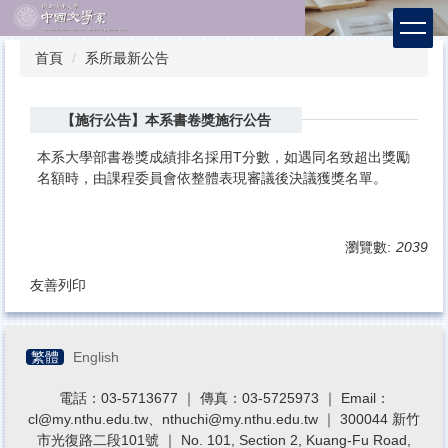
跳
到
主
首頁
系所最新公告
要
內
容
【施行公告】本系書卷獎施行公告
區
本系大學部書卷獎成績排名採用T分數，如遇同名致超出獎勵
名額時，由課程委員會依整體表現審議後決議獲獎名單。
瀏覽數:
2039
友善列印
繁體
English
電話：03-5713677 ｜ 傳真：03-5725973 ｜ Email：
cl@my.nthu.edu.tw、nthuchi@my.nthu.edu.tw ｜ 300044 新竹
市光復路二段101號 ｜ No. 101, Section 2, Kuang-Fu Road,