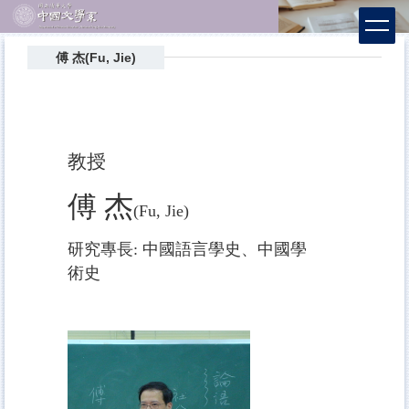
跳
到
主
傅 杰(Fu, Jie)
要
內
容
區
教授
傅 杰
(Fu, Jie)
研究專長: 中國語言學史、中國學
術史