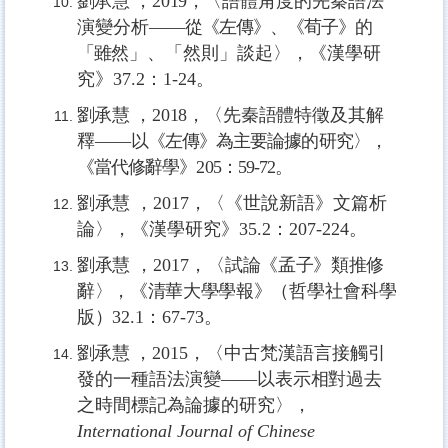
劉承慧
，
2019，
〈語體角度的先秦語法
演變分析
——
從《左傳》、《荀子》的
「雖
然」、「然則」談起〉，《漢學研
究》
37.2
：
1-24
。
劉承慧
，
2018，
〈先秦語體特徵及其解
釋
——
以《左傳》為主要論據的研究〉，
《當代修辭學》
205
：
59-72
。
劉承慧
，
2017，
〈《世說新語》文篇析
論〉，《漢學研究》
35.2
：
207-224
。
劉承慧
，
2017，
〈試論《孟子》類推修
辭〉，《清華大學學報》
（哲學社會科學
版
）
32.1
：
67-73
。
劉承慧
，
2015，
〈中古梵漢語言接觸引
發的一種語法演變
——
以表示相對過去
之
時間標記為論據的研究〉
，
International Journal of Chinese