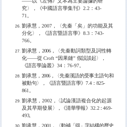
——
以《左傳》文本為主要論據的研
究〉，《中國語言學集刊》
2.2
：
43-
71
。
劉承慧，
2007，
〈先秦「矣」的功能及其
分化〉，《語言暨語言學》
8.3
：
743-
766
。
劉承慧
，
2006，
〈先秦動詞類型及詞性轉
化
——
從
Croft “
因果鏈
”
假設談起〉，
《語
言學論叢》
34
：
76-97
。
劉承慧
，
2006，
〈先秦漢語的受事主語句和
被動句〉，《語言暨語言學》
7.4
：
825-
861
。
劉承慧，
2002
，
〈試論漢語複合化的起源
及其早期發展
〉，
《清華學報》
32.
2
：
469
-
49
3
。
劉承慧
，
2001，
〈動補「得」字結構的歷史