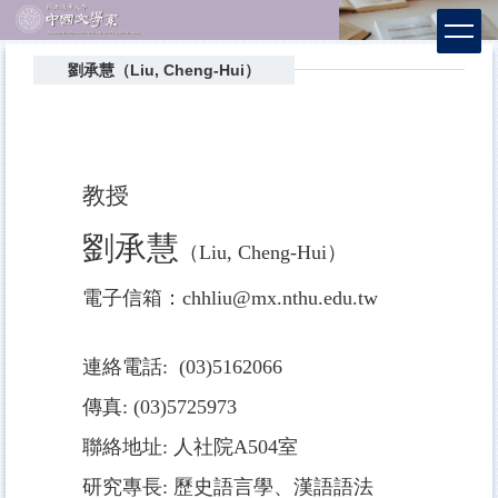
跳
到
主
劉承慧（Liu, Cheng-Hui）
要
內
容
區
教授
劉承慧
（Liu, Cheng-Hui）
電子信箱：
chhliu@mx.nthu.edu.tw
連絡電話:
(03)5162066
傳真: (03)5725973
聯絡地址: 人社院A504室
研究專長: 歷史語言學、漢語語法