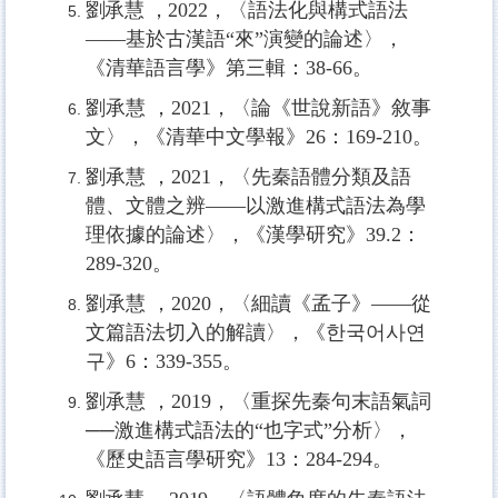
劉承慧 ，
2022，
〈語法化與構式語法
——
基於古漢語“來
”
演變的論述〉，
《清華語言學》第三輯：
38-66
。
劉承慧 ，2021，〈論《世說新語》敘事
文〉，《清華中文學報》
26
：
169-210
。
劉承慧 ，2021，〈先秦語體分類及語
體、文體之辨
——
以激進構式語法為學
理依據的論述〉，《漢學研究》
39.2
：
289-320
。
劉承慧 ，2020，〈細讀《孟子》
——
從
文篇語法切入的解讀〉，《한국어사연
구》
6
：
339-355
。
劉承慧 ，2019，〈重探先秦句末語氣詞
──激進構式語法的“也字式
”
分析〉，
《歷史語言學研究》13：284
-294
。