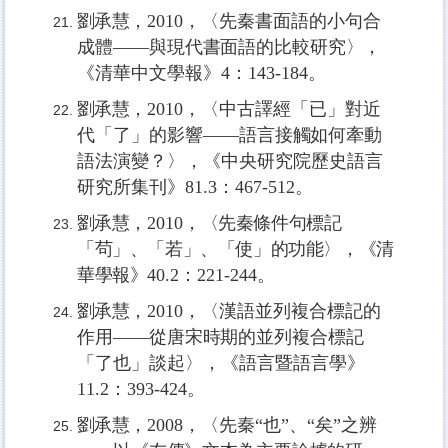
劉承慧，
2010，
〈先秦書面語的小句合
成體
——
與現代書面語的比較研究〉，
《清
華中文學報》
4
：
143-184
。
劉承慧，
2010，
〈中古譯經「已」對近
代「了」的影響
——
語言接觸如何牽動
語
法演變？〉，《中央研究院歷史語言
研究所集刊》
81.3
：
467-512
。
劉承慧，
2010，
〈先秦條件句標記
「茍」、「若」、「使」的功能〉，《清
華學報》
40.2
：
221-244
。
劉承慧，
2010，
〈漢語並列複合標記的
作用
——
從唐宋時期的並列複合標記
「了
也」談起〉，《語言暨語言學》
11.2
：
393-424
。
劉承慧，
2008，
〈先秦“也
”
、
“
矣
”
之辨