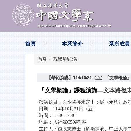
跳
到
主
要
內
容
區
首頁
本系簡介
系所成員
首頁
系所演講公告
【學術演講】114/10/31（五）「文學
「文學概論」
課程演講
—文本路徑
演講題目：文本路徑未定中：從《永珍》啟
日期：114年10月31日（五
）
時間：15:30-17:30
地點：人社院C509教室
主持人：鍾欣志博士（劇場導演、中正大學