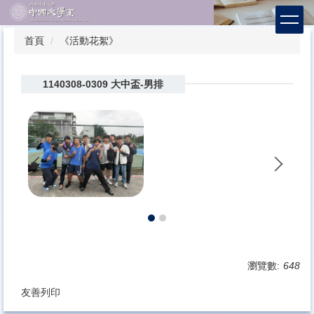
跳
到
主
首頁
《活動花絮》
要
內
容
1140308-0309 大中盃-男排
區
瀏覽數:
648
友善列印