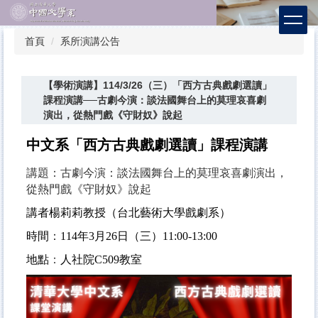
跳
到
主
首頁
系所演講公告
要
內
容
【學術演講】114/3/26（三）「西方古典戲劇選讀」
區
課程演講──古劇今演：談法國舞台上的莫理哀喜劇
演出，從熱門戲《守財奴》說起
中文系
「西方古典戲劇選讀」課程演講
講題：古劇今演：談法國舞台上的莫理哀喜劇演出，
從熱門戲《守財奴》說起
講者楊莉莉教授（台北藝術大學戲劇系）
時間
：
114年3月26日（三）11:00-13:00
地點
：
人社院C509教室