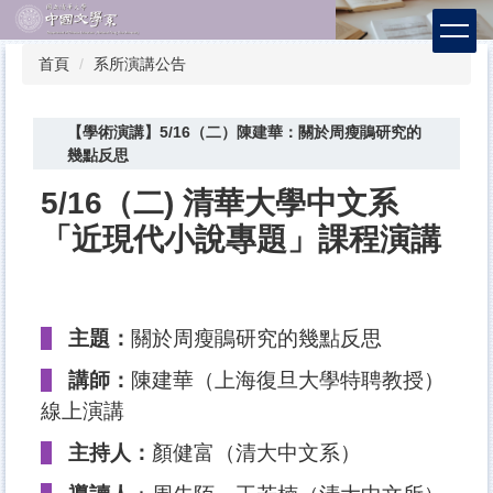
跳
到
主
首頁
系所演講公告
要
內
容
【學術演講】5/16（二）陳建華：關於周瘦鵑研究的
區
幾點反思
5/16（二) 清華大學中文系
「近現代小說專題」課程演講
主題：
關於周瘦鵑研究的幾點反思
講師：
陳建華（上海復旦大學特聘教授）
線上演講
主持人：
顏健富（清大中文系）