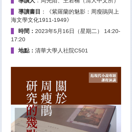
導讀人
：周先陌、王若楠（清大中文所）
導讀書目
：《紫羅蘭的魅影：周瘦鵑與上
海文學文化1911-
1949》
時間：
2023年5月16
日（星期二
）
14:20-
17:20
地點：
清華大學人社院C501