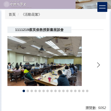
跳
到
主
首頁
《活動花絮》
要
內
容
1111219蔡英俊教授新書座談會
區
瀏覽數:
5052