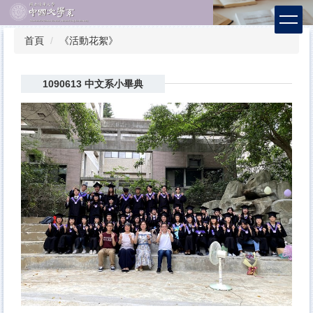
跳
到
主
首頁
《活動花絮》
要
內
容
1090613 中文系小畢典
區