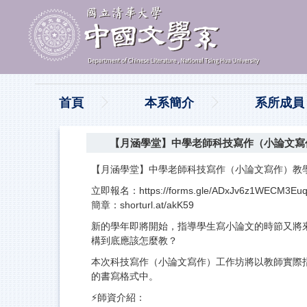
跳
到
主
要
內
容
區
首頁
本系簡介
系所成員
【月涵學堂】中學老師科技寫作（小論文寫
【月涵學堂】中學老師科技寫作（小論文寫作）教
立即報名：
https://forms.gle/ADxJv6z1WECM3Eu
簡章：
shorturl.at/akK59
新的學年即將開始，指導學生寫小論文的時節又將
構到底應該怎麼教？
本次科技寫作（小論文寫作）工作坊將以教師實際
的書寫格式中。
⚡️師資介紹：