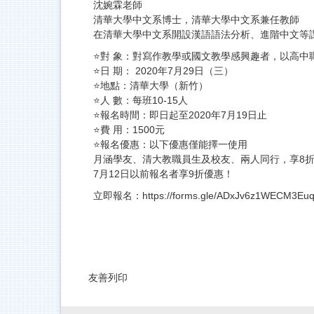
沈婉霖老師
清華大學中文系博士，清華大學中文系兼任教師
在清華大學中文系開設漢語語法分析、進階中文等
⭐️對 象：對寫作教學或國文教學感興趣者，以高中
⭐️日 期： 2020年7月29日（三）
⭐️地點：清華大學（新竹）
⭐️人 數：每班10-15人
⭐️報名時間：即日起至2020年7月19日止
⭐️費 用：1500元
⭐️報名優惠：以下優惠僅能擇一使用
月涵學友、清大教職員生及校友、兩人同行，享8
7月12日以前報名者享9折優惠！
立即報名：
https://forms.gle/ADxJv6z1WECM3Eu
友善列印