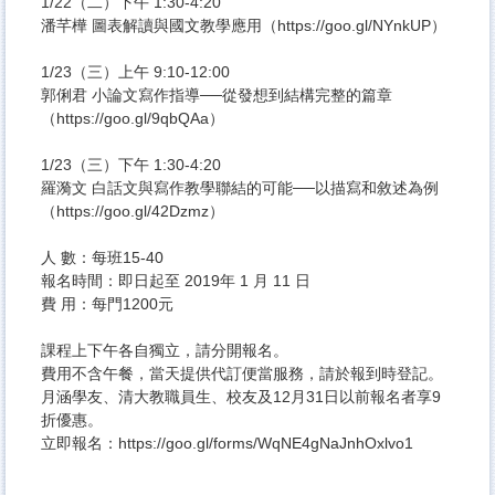
1/22（二）下午 1:30-4:20
潘芊樺 圖表解讀與國文教學應用（
https://goo.gl/NYnkUP
）
1/23（三）上午 9:10-12:00
郭俐君 小論文寫作指導──從發想到結構完整的篇章
（
https://goo.gl/9qbQAa
）
1/23（三）下午 1:30-4:20
羅漪文 白話文與寫作教學聯結的可能──以描寫和敘述為例
（
https://goo.gl/42Dzmz
）
人 數：每班15-40
報名時間：即日起至 2019年 1 月 11 日
費 用：每門1200元
課程上下午各自獨立，請分開報名。
費用不含午餐，當天提供代訂便當服務，請於報到時登記。
月涵學友、清大教職員生、校友及12月31日以前報名者享9
折優惠。
立即報名：
https://goo.gl/forms/WqNE4gNaJnhOxlvo1