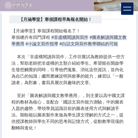
跳
到
主
【月涵學堂】寒假課程早鳥報名開始！
要
內
【月涵學堂】寒假課程開始報名了！
容
寒假總共有四門課程
#非虛構閱讀與寫作
#圖表解讀與國文教
區
學應用
#小論文寫作指導
#白話文與寫作教學聯結的可能
本次「非虛構閱讀與寫作」工作坊嘗試為教師提供一些方
✔️
法，幫助老師把非虛構的文類介紹給學生。希望能在開啟學
生發想觸覺的同時，引導他們蒐集、消化這些資訊，並內化
為自己的知識；繼而磨練說明與敘事的能力，練習以「一般
讀者」為對象，書寫具層次與趣味的文章。
至於「圖表解讀與國文教學應用」，則主要以高中國文課
✔️
程的教材為核心，並配合「國語文寫作能力測驗」中的圖表
入題的趨勢，帶領學員認識目前的圖表使用方式與解讀手
法。
期盼能以圖表製作來做為學生課文理解的方式之一，提
供授課教師與學生不同的思考與記憶方式，促動教學現場的
翻轉與進化！