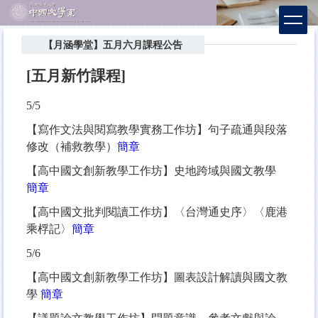
跳
到
主
【月涵學堂】五月六月課程公告
要
內
[五月新竹課程]
容
區
5/5
【寫作文法與閱寫教學實務工作坊】句子疏通與段落
修改（補救教學）
簡章
【高中國文創新教學工作坊】史地跨域與國文教學
簡章
【高中國文批判閱讀工作坊】〈台灣通史序〉〈鹿港
乘桴記〉
簡章
5/6
【高中國文創新教學工作坊】圖表設計解讀與國文教
學
簡章