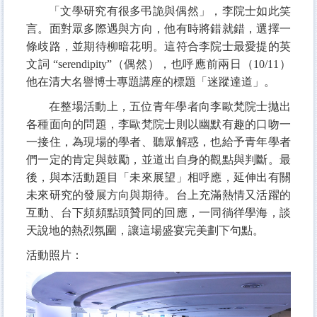
「文學研究有很多弔詭與偶然」，李院士如此笑
言。面對眾多際遇與方向，他有時將錯就錯，選擇一
條歧路，並期待柳暗花明。這符合李院士最愛提的英
文詞
“serendipity”
（偶然），也呼應前兩日（
10/11
）
他在清大名譽博士專題講座的標題「迷蹤達道」。
在整場活動上，五位青年學者向李歐梵院士拋出
各種面向的問題，李歐梵院士則以幽默有趣的口吻一
一接住，為現場的學者、聽眾解惑，也給予青年學者
們一定的肯定與鼓勵，並道出自身的觀點與判斷。最
後，與本活動題目「未來展望」相呼應，延伸出有關
未來研究的發展方向與期待。台上充滿熱情又活躍的
互動、台下頻頻點頭贊同的回應，一同徜徉學海，談
天說地的熱烈氛圍，讓這場盛宴完美劃下句點。
活動照片：