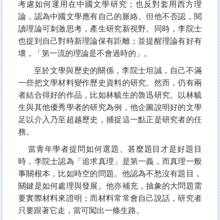
考慮如何運用在中國文學研究；也反對套用西方理
論，認為中國文學應有自己的脈絡。但他不否認，閱
讀理論可刺激思考，產生研究新視野。同時，李院士
也提到自己對時新理論保有距離；並提醒理論有好有
壞，「第一流的理論是不會過時的」。
至於文學與歷史的關係，李院士坦誠，自己不滿
一些把文學材料變作歷史資料的研究。然而，仍有兩
者結合得好的作品，比如林毓生的魯迅研究。以林毓
生與其他優秀學者的研究為例，他企圖說明好的文學
足以介入乃至超越歷史，捕捉這一點正是研究者的任
務。
當青年學者提問如何選題、甚麼題目才是好題目
時，李院士認為「追求真理」是第一義，而真理一般
事關根本，比如時空的問題。他認為不愁沒有題目，
關鍵是如何處理與發展。他亦補充，抽象的大問題需
要實際材料來證明；而材料常常會自己說話，研究者
只要跟著它走，當可闖出一條生路。