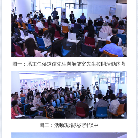
圖一：系主任侯道儒先生與顏健富先生拉開活動序幕
圖二：活動現場熱烈對談中