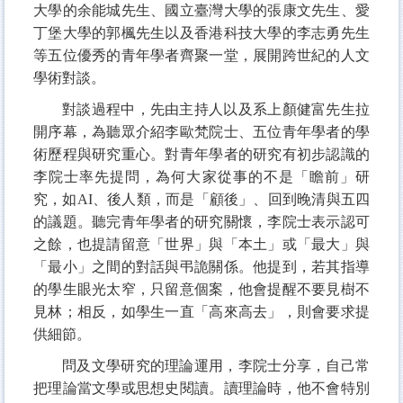
大學的余能城先生、國立臺灣大學的張康文先生、愛
丁堡大學的郭楓先生以及香港科技大學的李志勇先生
等五位優秀的青年學者齊聚一堂，展開跨世紀的人文
學術對談。
對談過程中，先由主持人以及系上顏健富先生拉
開序幕，為聽眾介紹李歐梵院士、五位青年學者的學
術歷程與研究重心。對青年學者的研究有初步認識的
李院士率先提問，為何大家從事的不是「瞻前」研
究，如
AI
、後人類，而是「顧後」、回到晚清與五四
的議題。聽完青年學者的研究關懷，李院士表示認可
之餘，也提請留意「世界」與「本土」或「最大」與
「最小」之間的對話與弔詭關係。他提到，若其指導
的學生眼光太窄，只留意個案，他會提醒不要見樹不
見林；相反，如學生一直「高來高去」，則會要求提
供細節。
問及文學研究的理論運用，李院士分享，自己常
把理論當文學或思想史閱讀。讀理論時，他不會特別