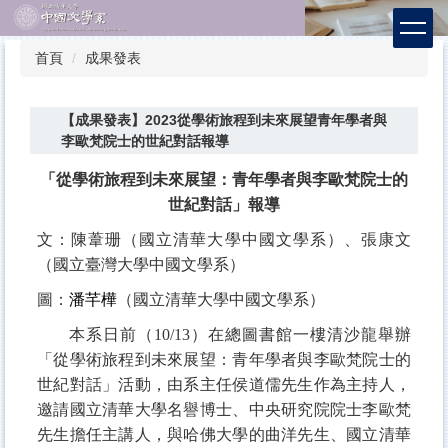
跳
到
主
首頁
成果發表
要
內
容
【成果發表】2023從學術旅程到未來展望青年學者與
區
李歐梵院士的世紀對話報導
「
從學術旅程到未來展望：青年學者與李歐梵院士的
世紀對話
」報導
文：陳葦珊（國立清華大學中國文學系）、張康文
（國立臺灣大學中國文學系）
圖：
潘芊樺
（國立清華大學中國文學系）
本系日前（
10/13
）在總圖書館一樓清沙龍舉辦
「
從學術旅程到未來展望：青年學者與李歐梵院士的
世紀對話
」活動，由系主任侯道儒先生作為主持人，
邀請國立清華大學名譽博士、中央研究院院士李歐梵
先生擔任主講人，與哈佛大學的曲洋先生、國立清華