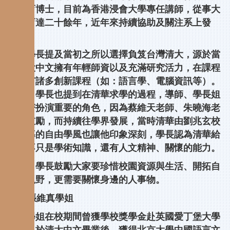
學教育博士，目前為香港浸會大學專任講師，從事大
專教育達二十餘年，近年來持續協助及關注系上發
展。
惠文學長提及當初之所以選擇負笈台灣清大，源於當
時清大中文擁有年輕師資以及充滿研究活力，在課程
上亦有諸多創新課程（如：語言學、電腦資訊等）。
此外，學長也提到在清華求學的過程，導師、學長姐
及同儕扮演重要的角色，因為蔡維天老師、朱曉海老
師的鼓勵，而持續往學界發展，當時清華由劉兆玄校
長領導的自由學風也讓他印象深刻，學長認為清華給
予的不只是學術知識，還有人文精神、關懷的能力。
最後，學長鼓勵大家要珍惜校園資源與生活、開拓自
己的視野，更需要關懷身邊的人事物。
03級張維真學姐
維真學姐在校期間曾獲學校獎學金赴英國愛丁堡大學