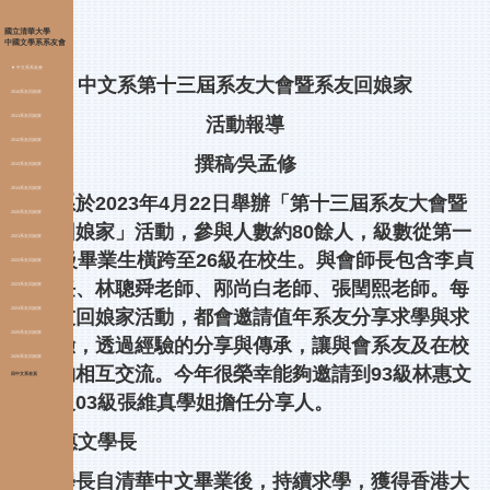
跳
國立清華大學
到
中國文學系系友會
主
▼ 中文系系友會
中文系第十三屆系友大會暨系友回娘家
要
2010系友回娘家
內
2011系友回娘家
活動報導
容
2012系友回娘家
區
撰稿∕吳孟修
2013系友回娘家
2014系友回娘家
中文系於2023年4月22日舉辦「第十三屆系友大會暨
2020系友回娘家
系友回娘家」活動，參與人數約80餘人，級數從第一
2021系友回娘家
屆84級畢業生橫跨至26級在校生。與會師長包含李貞
2022系友回娘家
慧主任、林聰舜老師、邴尚白老師、張閏熙老師。每
2023系友回娘家
2024系友回娘家
年系友回娘家活動，都會邀請值年系友分享求學與求
2025系友回娘家
職經驗，透過經驗的分享與傳承，讓與會系友及在校
2026系友回娘家
生能夠相互交流。今年很榮幸能夠邀請到93級林惠文
回中文系首頁
學長及03級張維真學姐擔任分享人。
93林惠文學長
惠文學長自清華中文畢業後，持續求學，獲得香港大