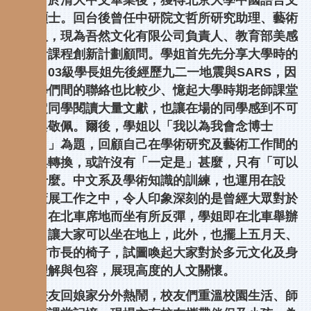
交換，於清大中文畢業後，獲得北京大學中國語言文
學系碩士。回台後曾任中研院文哲所研究助理、藝術
策展人，現為吾然文化有限公司負責人、教育部美感
與設計課程創新計劃顧問。學姐首先先分享大學時的
生活，03級學長姐先後經歷九二一地震與SARS，因
此同學們間的聯絡也比較少、憶起大學時期老師課堂
上指定同學閱讀大量文獻，也讓在場的同學感到不可
置信與敬佩。爾後，學姐以「我以為我會念博士
班……」為題，回顧自己在學術研究及藝術工作間的
抉擇與轉換，或許沒有「一定是」甚麼，只有「可以
是」什麼。中文系及學術知識的訓練，也運用在設
計、策展工作之中，令人印象深刻的是曾經大眾對於
移工／在北車席地而坐有所反彈，學姐即在北車舉辦
活動，讓大家可以坐在地上，此外，也擺上五月天、
柯文哲市長的椅子，試圖喚起大家對於多元文化及身
份的理解與包容，展現高度的人文關懷。
今年校友回娘家分外熱鬧，校友們重溫校園生活、師