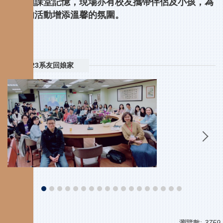
生回顧課堂記憶，現場亦有校友攜帶伴侶及小孩，為
今年的活動增添溫馨的氛圍。
2023系友回娘家
瀏覽數:
3759