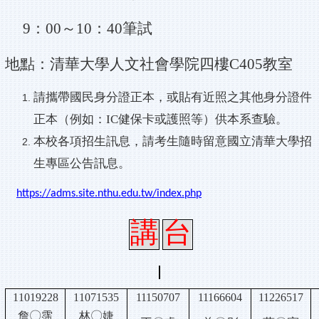
9
：
00
～
10
：
40
筆試
地點：清華大學人文社會學院四樓
C405
教室
請攜帶國民身分證正本，或貼有近照之其他身分證件
正本（例如：
IC
健保卡或護照等）供本系查驗。
本校各項招生訊息，請考生隨時留意國立清華大學招
生專區公告訊息。
https://adms.site.nthu.edu.tw/index.php
講
台
11019228
11071535
11150707
11166604
11226517
〇
〇
詹
霈
林
婕