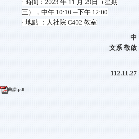
·
時間：
2023
年
11
月
29
日（星期
三），中午
10:10 ─
下午
12:00
·
地點 ：人社院
C402
教室
中
文系 敬啟
112.11.27
曲譜.pdf